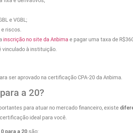
 fixa e derivativos;
GBL e VGBL;
e riscos.
 a
inscrição no site da Anbima
e pagar uma taxa de R$360
vinculado à instituição.
ara ser aprovado na certificação CPA-20 da Anbima.
para a 20?
ortantes para atuar no mercado financeiro, existe
dife
ertificação ideal para você.
0 para a 20
são: