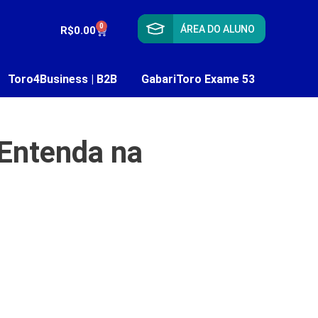
0
ÁREA DO ALUNO
R$
0.00
Toro4Business | B2B
GabariToro Exame 53
 Entenda na