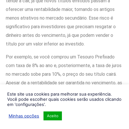
tende a cair, já que novos títulos emitidos passam a
oferecer uma rentabilidade maior, tornando os antigos
menos atrativos no mercado secundário. Esse risco é
significativo para investidores que precisam resgatar o
dinheiro antes do vencimento, já que podem vender o
título por um valor inferior ao investido.
Por exemplo, se você comprou um Tesouro Prefixado
com taxa de 8% ao ano e, posteriormente, a taxa de juros
no mercado sobe para 10%, o preço do seu título cairá.
Apesar de a rentabilidade ser garantida no vencimento, as
oscilações de preço no curto prazo podem gerar perdas
Este site usa cookies para melhorar sua experiência.
Você pode escolher quais cookies serão usados clicando
em caso de venda antecipada.
em 'configurações'.
2. Risco de liquidez
Minhas opções
Aceito
O risco de liquidez refere-se à dificuldade de vender o