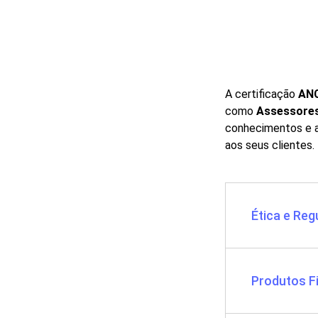
A certificação
AN
como
Assessores
conhecimentos e a
aos seus clientes.
Ética e Reg
Produtos F