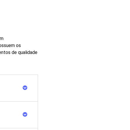
am
possuem os
entos de qualidade