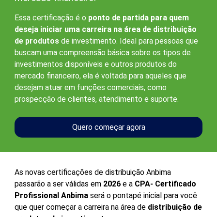
Essa certificação é o
ponto de partida para quem
deseja iniciar uma carreira na área de distribuição
de produtos
de investimento. Ideal para pessoas que
buscam uma compreensão básica sobre os tipos de
investimentos disponíveis e outros produtos do
mercado financeiro, ela é voltada para aqueles que
desejam atuar em funções comerciais, como
prospecção de clientes, atendimento e suporte.
Quero começar agora
As novas certificações de distribuição Anbima
passarão a ser válidas em
2026
e a
CPA- Certificado
Profissional Anbima
será o pontapé inicial para você
que quer começar a carreira na área de
distribuição de