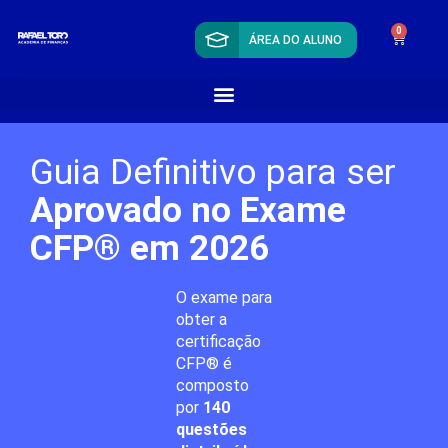
0
ÁREA DO ALUNO
Guia Definitivo para ser
Aprovado no Exame
CFP® em 2026
O exame para
obter a
certificação
CFP® é
composto
por
140
questões