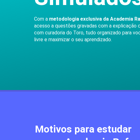
Com a
metodologia exclusiva da Academia Ra
acesso a questões gravadas com a explicação 
com curadoria do Toro, tudo organizado para v
livre e maximizar o seu aprendizado.
Motivos para estudar