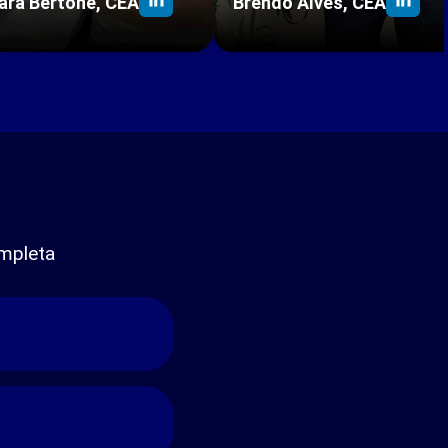
ara Bertone, CEA
Brendo Alves, CEA
mpleta