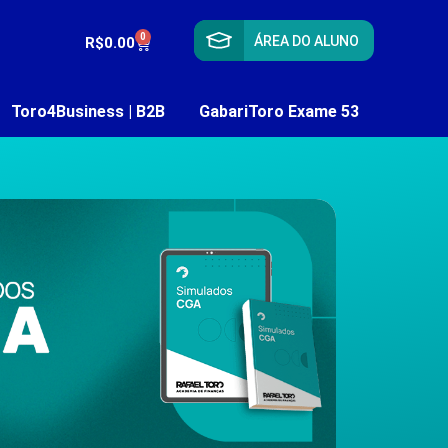
0
ÁREA DO ALUNO
R$
0.00
Toro4Business | B2B
GabariToro Exame 53