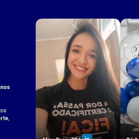
unos
ssa
rte
,