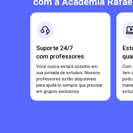
com a Academia Rafael
Suporte 24/7
Est
com professores
qua
Você nunca estará sozinho em
Com 
sua jornada de estudos. Nossos
tem a
professores estão disponíveis
podca
para ajudá-lo sempre que precisar
manei
em grupos exclusivos.
estud