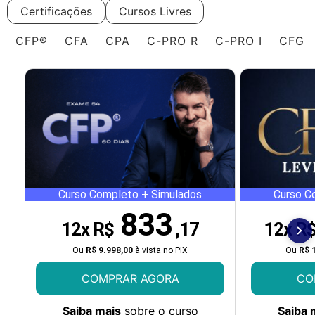
Certificações
Cursos Livres
CFP®
CFA
CPA
C-PRO R
C-PRO I
CFG
Curso Completo + Simulados
Curso C
833
12x R$
,17
12x R
Ou
R$ 9.998,00
à vista no PIX
Ou
R$ 
COMPRAR AGORA
CO
Saiba mais
sobre o curso
Saiba 