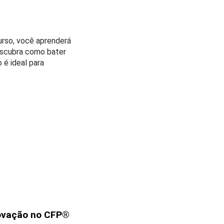
rso, você aprenderá
cubra como bater
 é ideal para
ovação no CFP®