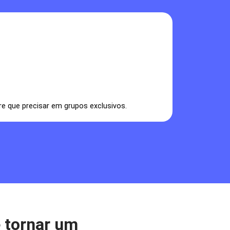
Estude d
qualquer 
e que precisar em grupos exclusivos.
Com nossa met
e tornar um