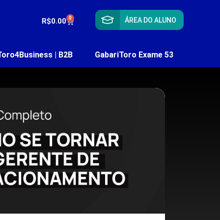
0
ÁREA DO ALUNO
R$
0.00
Toro4Business | B2B
GabariToro Exame 53