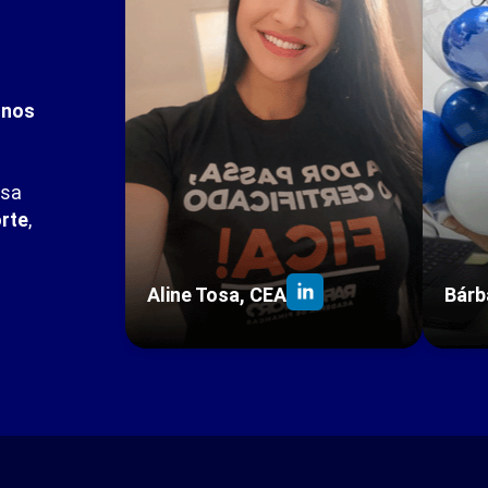
unos
ssa
rte
,
Aline Tosa, CEA
Bárb