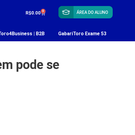
0
ÁREA DO ALUNO
R$
0.00
Toro4Business | B2B
GabariToro Exame 53
em pode se