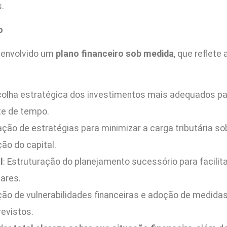
.
o
senvolvido um
plano financeiro sob medida
, que reflete
colha estratégica dos investimentos mais adequados para
nte de tempo.
ção de estratégias para minimizar a carga tributária so
ão do capital.
l
: Estruturação do planejamento sucessório para facilit
iares.
ação de vulnerabilidades financeiras e adoção de medida
evistos.