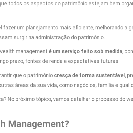
ntir que todos os aspectos do patrimônio estejam bem o
l fazer um planejamento mais eficiente, melhorando a ge
ssam surgir na administração do patrimônio.
 o wealth management
é um serviço feito sob medida
, co
longo prazo, fontes de renda e expectativas futuras.
antir que o patrimônio
cresça de forma sustentável
, p
outras áreas da sua vida, como negócios, família e quali
ca? No próximo tópico, vamos detalhar o processo do w
th Management?