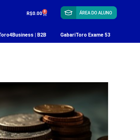
0
ÁREA DO ALUNO
R$
0.00
Toro4Business | B2B
GabariToro Exame 53