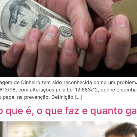
gem de Dinheiro tem sido reconhecida como um problema g
 9.613/98, com alterações pela Lei 12.683/12, define e comba
u papel na prevenção. Definição […]
 o que é, o que faz e quanto g