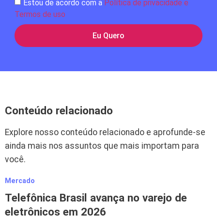
Estou de acordo com a
Política de privacidade e
Termos de uso
Eu Quero
Conteúdo relacionado
Explore nosso conteúdo relacionado e aprofunde-se
ainda mais nos assuntos que mais importam para
você.
Mercado
M
Telefônica Brasil avança no varejo de
eletrônicos em 2026