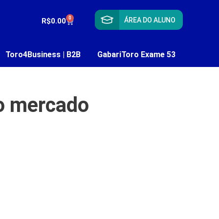
0
ÁREA DO ALUNO
R$
0.00
Toro4Business | B2B
GabariToro Exame 53
no mercado