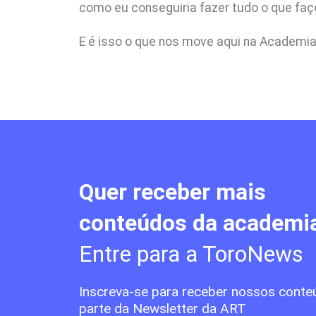
como eu conseguiria fazer tudo o que faç
E é isso o que nos move aqui na Academia!
Quer receber mais
conteúdos da academi
Entre para a ToroNews
Inscreva-se para receber nossos conte
parte da Newsletter da ART