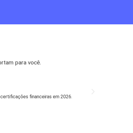
ortam para você.
Mercado
Bradesco l
 certificações financeiras em 2026.
Bradesco retorn
27 de jul de 