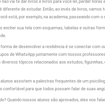
não vai te dar livros e livros para você ler, perder hora
é diferente de estudar. Então, ao invés de livros, vamos
ê está, por exemplo, na academia, passeando com o cac
amos encher sua tela com esquemas, tabelas e outras fo
ade.
forma de desenvolver a resiliência é se conectar com 
pos de WhatsApp juntamente com nossos professores. E
s diversos tópicos relacionados aos estudos, figurinhas
alunos assistem a palestras frequentes de um psicólo
 confortável para que todos possam falar de suas angúst
udo? Quando nossos alunos são aprovados, eles nos fala