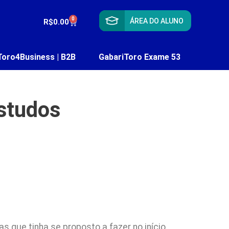
0
ÁREA DO ALUNO
R$
0.00
Toro4Business | B2B
GabariToro Exame 53
estudos
s que tinha se proposto a fazer no início