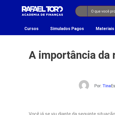
Cursos
Simulados Pagos
Materiais
A importância da r
Por:
Tina
Es
Você já se viu diante da seguinte situaçã