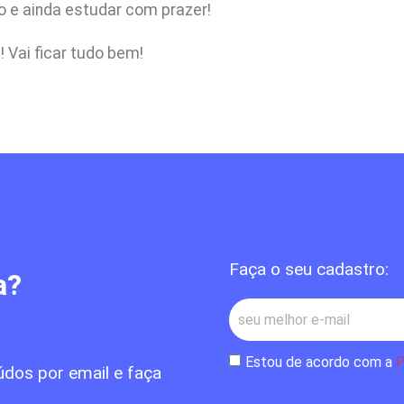
o e ainda estudar com prazer!
 Vai ficar tudo bem!
Faça o seu cadastro:
a?
Estou de acordo com a
P
údos por email e faça