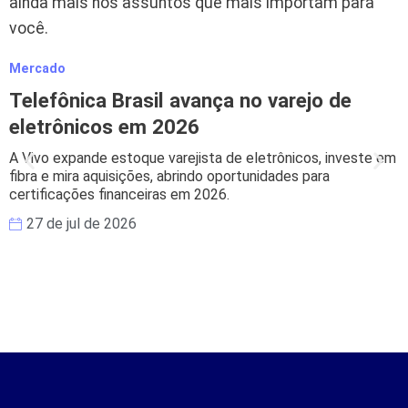
ainda mais nos assuntos que mais importam para
você.
Mercado
M
Telefônica Brasil avança no varejo de
eletrônicos em 2026
A Vivo expande estoque varejista de eletrônicos, investe em
B
fibra e mira aquisições, abrindo oportunidades para
s
certificações financeiras em 2026.
e
27 de jul de 2026