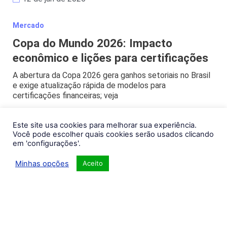
Mercado
Copa do Mundo 2026: Impacto
econômico e lições para certificações
A abertura da Copa 2026 gera ganhos setoriais no Brasil
e exige atualização rápida de modelos para
certificações financeiras; veja
12 de jun de 2026
Este site usa cookies para melhorar sua experiência.
Você pode escolher quais cookies serão usados clicando
Mercado
em 'configurações'.
Gol com Copasa e Equatorial,
Minhas opções
Aceito
Bradesco e fintechs: guia 2026
essencial
Privatização da Copasa abre espaço para novas
avaliações em infraestruturas e aponta caminhos de
estudo para certificações financeiras em 2026.