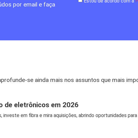
Estou de acordo com a
P
údos por email e faça
aprofunde-se ainda mais nos assuntos que mais imp
jo de eletrônicos em 2026
, investe em fibra e mira aquisições, abrindo oportunidades para