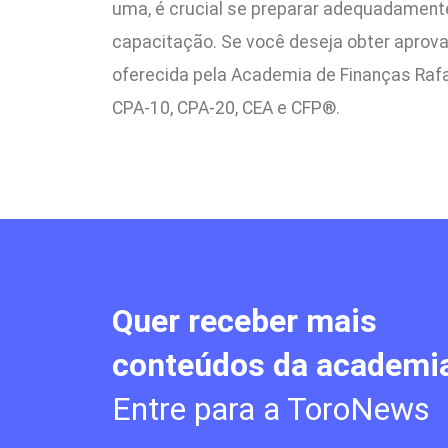
uma, é crucial se preparar adequadament
capacitação. Se você deseja obter aprov
oferecida pela Academia de Finanças Rafae
CPA-10, CPA-20, CEA e CFP®.
Quer receber mais
conteúdos da academi
Entre para a ToroNews