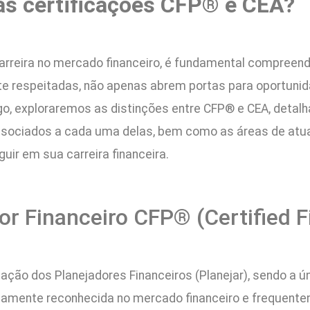
 as certificações CFP® e CEA?
reira no mercado financeiro, é fundamental compreende
nte respeitadas, não apenas abrem portas para oportu
tigo, exploraremos as distinções entre CFP® e CEA, det
 associados a cada uma delas, bem como as áreas de atu
ir em sua carreira financeira.
or Financeiro CFP® (Certified F
ação dos Planejadores Financeiros (Planejar), sendo a ú
mplamente reconhecida no mercado financeiro e frequent