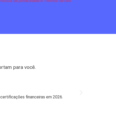
olítica de privacidade e Termos de uso
ortam para você.
Mercado
Bradesco l
 certificações financeiras em 2026.
Bradesco retorn
27 de jul de 