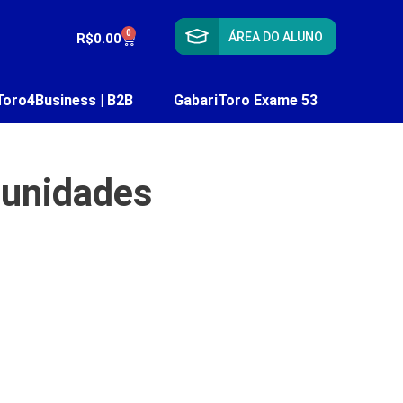
0
ÁREA DO ALUNO
R$
0.00
Toro4Business | B2B
GabariToro Exame 53
tunidades