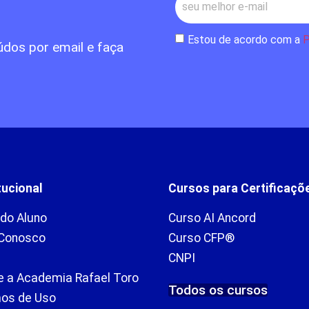
Estou de acordo com a
P
údos por email e faça
tucional
Cursos para Certificaçõ
 do Aluno
Curso AI Ancord
 Conosco
Curso CFP®
CNPI
e a Academia Rafael Toro
Todos os cursos
os de Uso