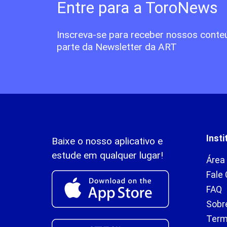
Entre para a ToroNews
Inscreva-se para receber nossos conte
parte da Newsletter da ART
Insti
Baixe o nosso aplicativo e
estude em qualquer lugar!
Área
Fale
FAQ
Sobr
Term