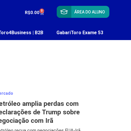
0
ÁREA DO ALUNO
R$
0.00
Toro4Business | B2B
GabariToro Exame 53
ercado
etróleo amplia perdas com
eclarações de Trump sobre
egociação com Irã
tróleo recua com negociações EUA-Irã,