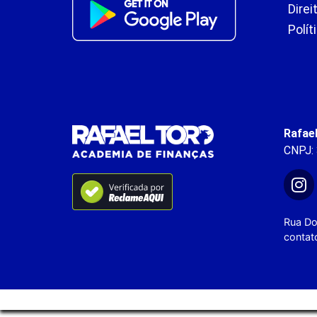
Direi
Polít
Rafae
CNPJ:
Rua Do
contat