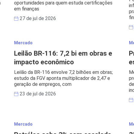
m
oportunidades para quem estuda certificações
in
em finanças
pr
fi
27 de jul de 2026
Mercado
M
Leilão BR-116: 7,2 bi em obras e
P
impacto econômico
e
Leilão da BR-116 envolve 7,2 bilhões em obras;
Me
estudo da FGV aponta multiplicador de 2,47 e
pr
geração de empregos, com
de
in
23 de jul de 2026
Mercado
M