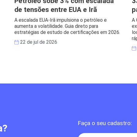
Petróleo sobe 3% com escalada
3
de tensões entre EUA e Irã
p
A escalada EUA-Irã impulsiona o petróleo e
A 
aumenta a volatilidade. Guia direto para
ex
estratégias de estudo de certificações em 2026.
lo
rá
22 de jul de 2026
Faça o seu cadastro:
a?