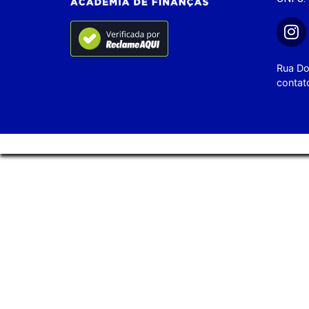
Rua Do
contat