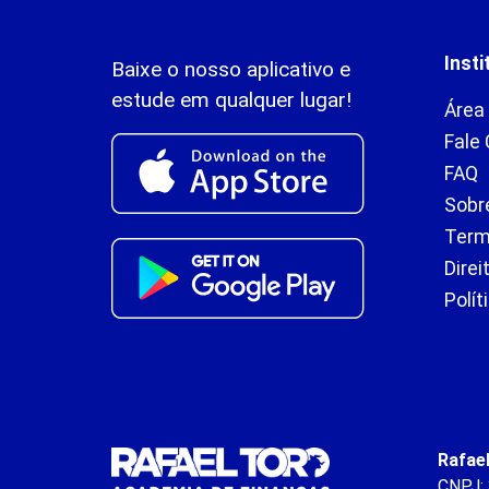
Insti
Baixe o nosso aplicativo e
estude em qualquer lugar!
Área
Fale
FAQ
Sobr
Term
Direi
Polít
Rafae
CNPJ: