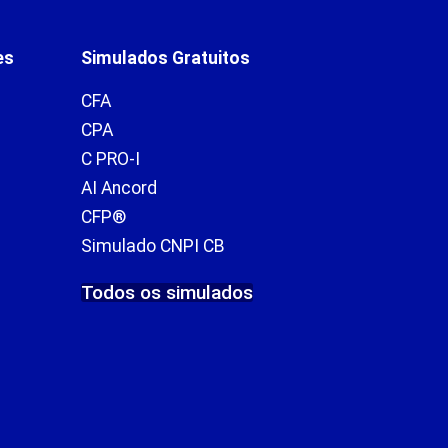
es
Simulados Gratuitos
CFA
CPA
C PRO-I
AI Ancord
CFP®
Simulado CNPI CB
Todos os simulados