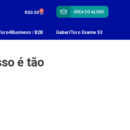
0
ÁREA DO ALUNO
R$
0.00
Toro4Business | B2B
GabariToro Exame 53
so é tão