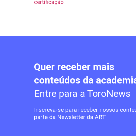
certificação
.
Quer receber mais
conteúdos da academi
Entre para a ToroNews
Inscreva-se para receber nossos conte
parte da Newsletter da ART