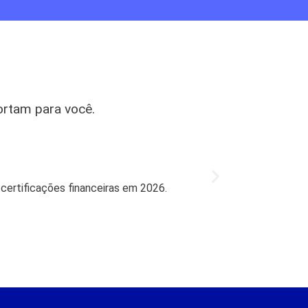
ortam para você.
Mercado
Bradesco l
 certificações financeiras em 2026.
Bradesco retorn
27 de jul de 