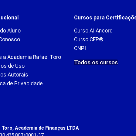
tucional
Cursos para Certificaçõ
 do Aluno
Curso AI Ancord
 Conosco
Curso CFP®
CNPI
e a Academia Rafael Toro
Todos os cursos
os de Uso
tos Autorais
ica de Privacidade
l Toro, Academia de Finanças LTDA
 30.425.807/0001-37