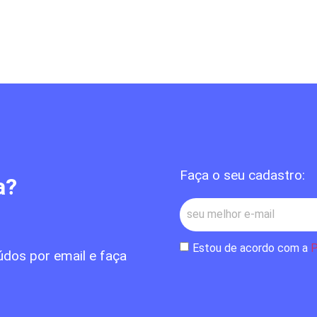
Faça o seu cadastro:
a?
Estou de acordo com a
P
údos por email e faça