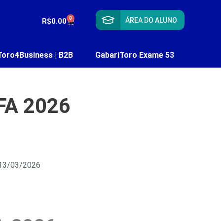
0
ÁREA DO ALUNO
R$
0.00
Toro4Business | B2B
GabariToro Exame 53
CFA 2026
 13/03/2026