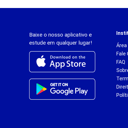
Insti
Baixe o nosso aplicativo e
estude em qualquer lugar!
Área
Fale
FAQ
Sobr
Term
Direi
Polít