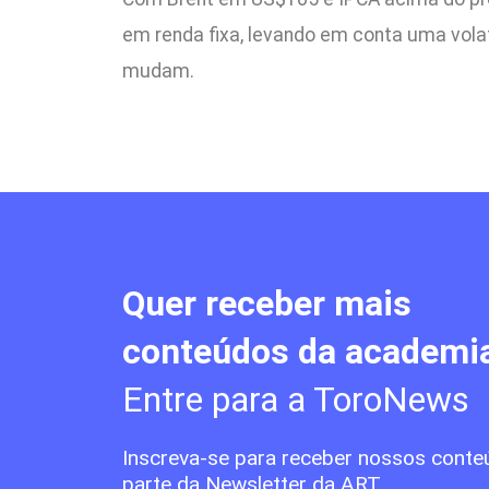
em renda fixa, levando em conta uma volat
mudam.
Quer receber mais
conteúdos da academi
Entre para a ToroNews
Inscreva-se para receber nossos conte
parte da Newsletter da ART