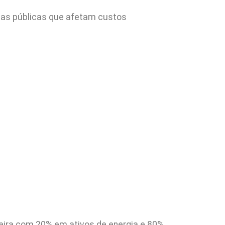
icas públicas que afetam custos
teira com 20% em ativos de energia e 80%