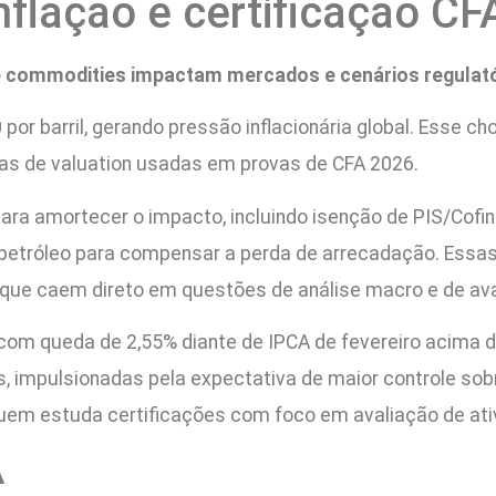
inflação e certificação C
 commodities impactam mercados e cenários regulatór
r barril, gerando pressão inflacionária global. Esse cho
s de valuation usadas em provas de CFA 2026.
ra amortecer o impacto, incluindo isenção de PIS/Cofins s
 petróleo para compensar a perda de arrecadação. Ess
os que caem direto em questões de análise macro e de ava
om queda de 2,55% diante de IPCA de fevereiro acima da
s, impulsionadas pela expectativa de maior controle so
uem estuda certificações com foco em avaliação de ati
A