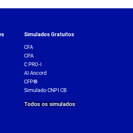
es
Simulados Gratuitos
CFA
CPA
C PRO-I
AI Ancord
CFP®
Simulado CNPI CB
Todos os simulados