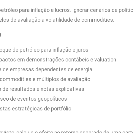
róleo para inflação e lucros. Ignorar cenários de polít
los de avaliação a volatilidade de commodities.
O
que de petróleo para inflação e juros
pactos em demonstrações contábeis e valuation
ixa de empresas dependentes de energia
e commodities e múltiplos de avaliação
s de resultados e notas explicativas
isco de eventos geopolíticos
stas estratégicas de portfólio
isto, calcule o efeito no retorno esperado de uma car