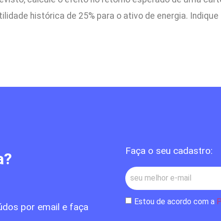
ilidade histórica de 25% para o ativo de energia. Indiqu
Faça o seu cadastro:
a?
Estou de acordo com a
P
údos por email e faça