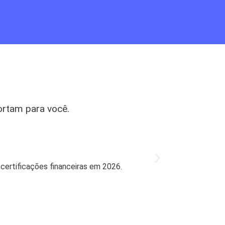
ortam para você.
Mercado
Bradesco l
 certificações financeiras em 2026.
Bradesco retorn
27 de jul de 