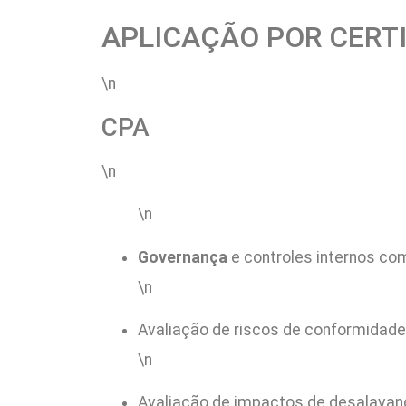
APLICAÇÃO POR CERT
\n
CPA
\n
\n
Governança
e controles internos com
\n
Avaliação de riscos de conformidade 
\n
Avaliação de impactos de desalavan