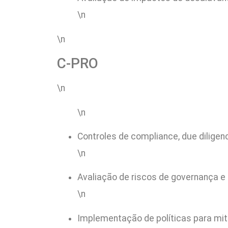
\n
\n
C-PRO
\n
\n
Controles de compliance, due dilige
\n
Avaliação de riscos de governança e
\n
Implementação de políticas para mit