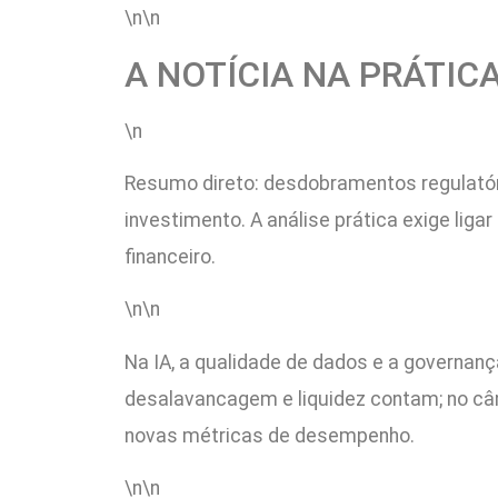
\n\n
A NOTÍCIA NA PRÁTIC
\n
Resumo direto: desdobramentos regulatóri
investimento. A análise prática exige liga
financeiro.
\n\n
Na IA, a qualidade de dados e a governanç
desalavancagem e liquidez contam; no câmb
novas métricas de desempenho.
\n\n