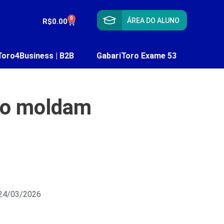
0
ÁREA DO ALUNO
R$
0.00
Toro4Business | B2B
GabariToro Exame 53
ejo moldam
 24/03/2026