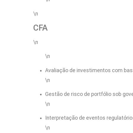
\n
CFA
\n
\n
Avaliação de investimentos com bas
\n
Gestão de risco de portfólio sob go
\n
Interpretação de eventos regulatóri
\n