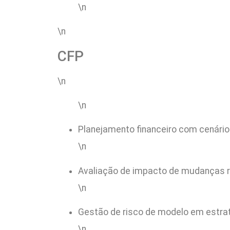
\n
\n
CFP
\n
\n
Planejamento financeiro com cenários
\n
Avaliação de impacto de mudanças re
\n
Gestão de risco de modelo em estra
\n