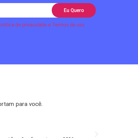
Eu Quero
olítica de privacidade e Termos de uso
ortam para você.
Mercado
Bradesco l