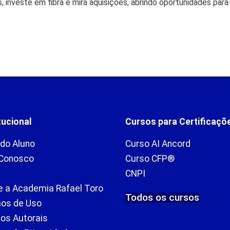
, investe em fibra e mira aquisições, abrindo oportunidades para
tucional
Cursos para Certificaçõ
 do Aluno
Curso AI Ancord
 Conosco
Curso CFP®
CNPI
e a Academia Rafael Toro
Todos os cursos
os de Uso
tos Autorais