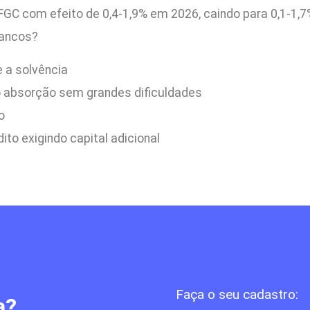
GC com efeito de 0,4-1,9% em 2026, caindo para 0,1-1,
bancos?
 a solvência
o absorção sem grandes dificuldades
o
to exigindo capital adicional
Faça o seu cadastro:
a?