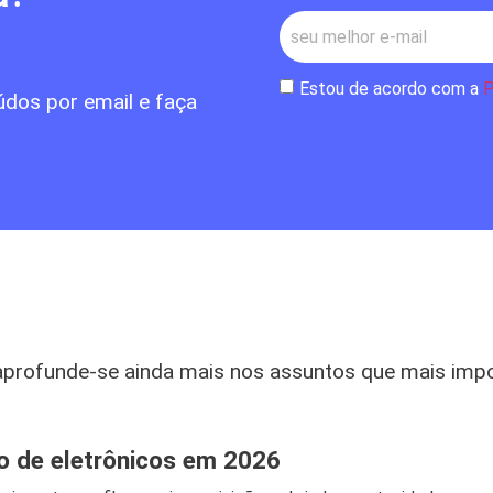
Estou de acordo com a
P
údos por email e faça
aprofunde-se ainda mais nos assuntos que mais imp
jo de eletrônicos em 2026