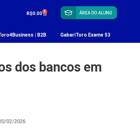
0
ÁREA DO ALUNO
R$
0.00
Toro4Business | B2B
GabariToro Exame 53
ros dos bancos em
 20/02/2026