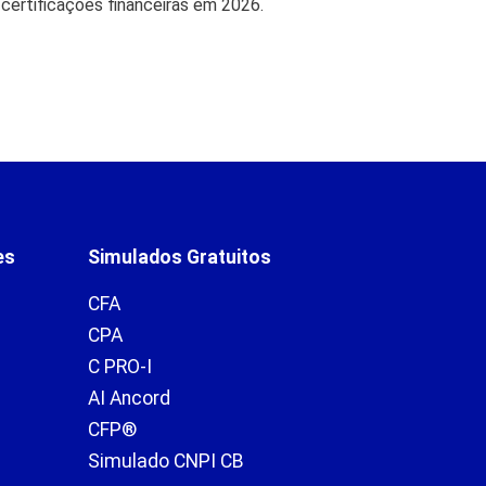
 certificações financeiras em 2026.
Bradesco retorn
27 de jul de 
es
Simulados Gratuitos
CFA
CPA
C PRO-I
AI Ancord
CFP®
Simulado CNPI CB