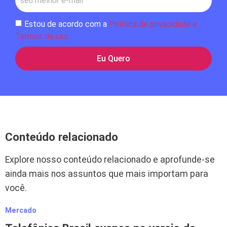
Estou de acordo com a
Política de privacidade e
Termos de uso
Eu Quero
Conteúdo relacionado
Explore nosso conteúdo relacionado e aprofunde-se
ainda mais nos assuntos que mais importam para
você.
Mercado
M