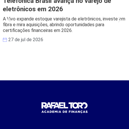
Telefônica Brasil avança no varejo de
eletrônicos em 2026
A Vivo expande estoque varejista de eletrônicos, investe em
B
fibra e mira aquisições, abrindo oportunidades para
s
certificações financeiras em 2026.
e
27 de jul de 2026