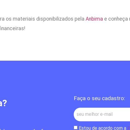
ra os materiais disponibilizados pela
Anbima
e conheça 
inanceiras!
Faça o seu cadastro:
a?
Estou de acordo com a
P