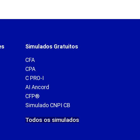
es
Simulados Gratuitos
CFA
CPA
C PRO-I
AI Ancord
CFP®
Simulado CNPI CB
Todos os simulados