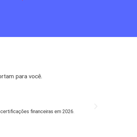
ortam para você.
Mercado
Bradesco l
 certificações financeiras em 2026.
Bradesco retorn
27 de jul de 