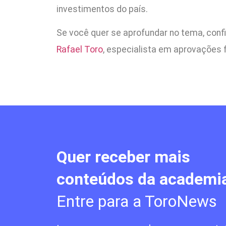
investimentos do país.
Se você quer se aprofundar no tema, confi
Rafael Toro
, especialista em aprovações f
Quer receber mais
conteúdos da academi
Entre para a ToroNews