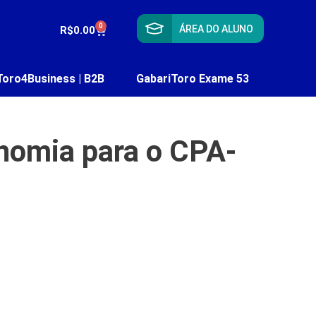
0
ÁREA DO ALUNO
R$
0.00
Toro4Business | B2B
GabariToro Exame 53
onomia para o CPA-