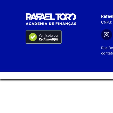
Rafae
CNPJ:
Rua Do
contat