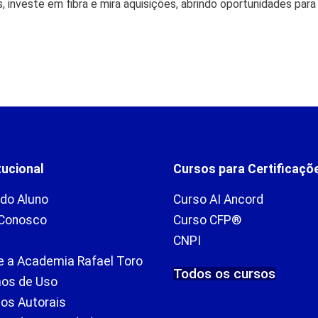
, investe em fibra e mira aquisições, abrindo oportunidades para
tucional
Cursos para Certificaçõ
 do Aluno
Curso AI Ancord
 Conosco
Curso CFP®
CNPI
e a Academia Rafael Toro
Todos os cursos
os de Uso
tos Autorais