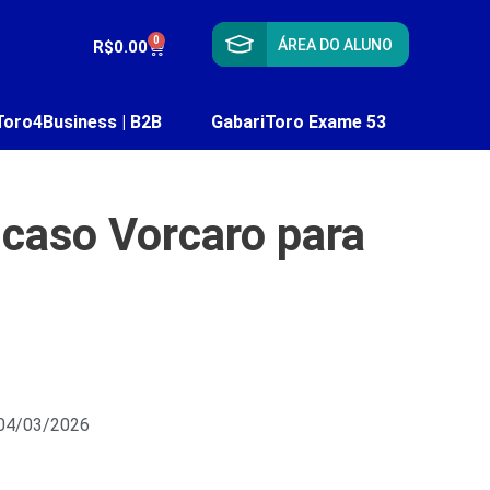
0
ÁREA DO ALUNO
R$
0.00
Toro4Business | B2B
GabariToro Exame 53
 caso Vorcaro para
 04/03/2026