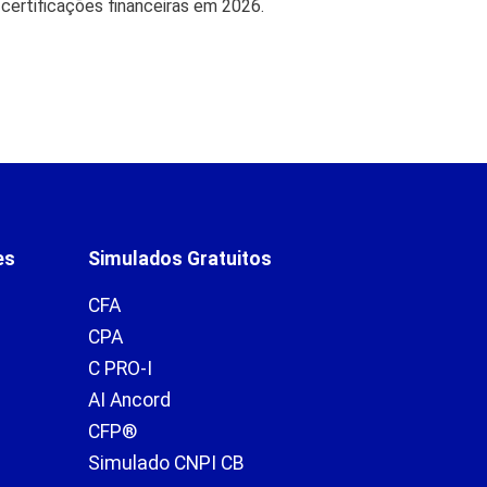
 certificações financeiras em 2026.
Bradesco retorn
27 de jul de 
es
Simulados Gratuitos
CFA
CPA
C PRO-I
AI Ancord
CFP®
Simulado CNPI CB