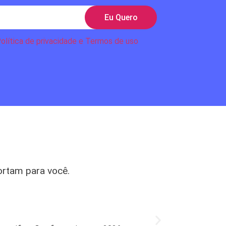
Eu Quero
olítica de privacidade e Termos de uso
ortam para você.
Mercado
Bradesco l