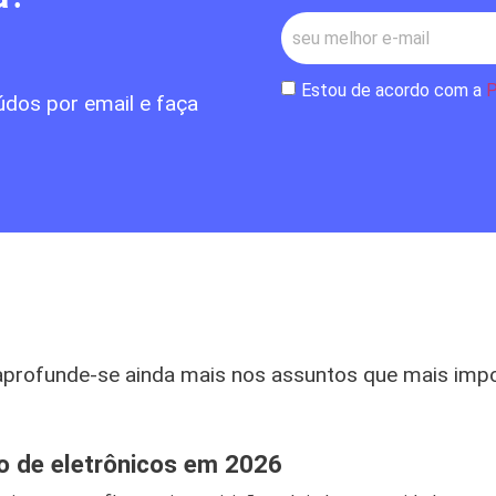
Estou de acordo com a
P
údos por email e faça
aprofunde-se ainda mais nos assuntos que mais imp
jo de eletrônicos em 2026