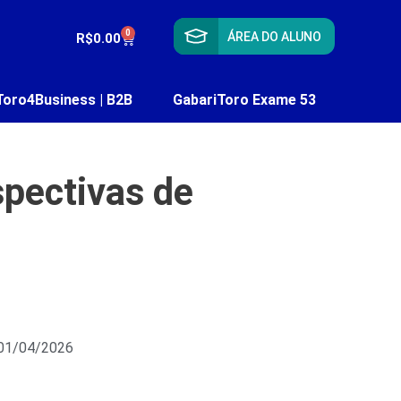
0
ÁREA DO ALUNO
R$
0.00
Toro4Business | B2B
GabariToro Exame 53
pectivas de
 01/04/2026