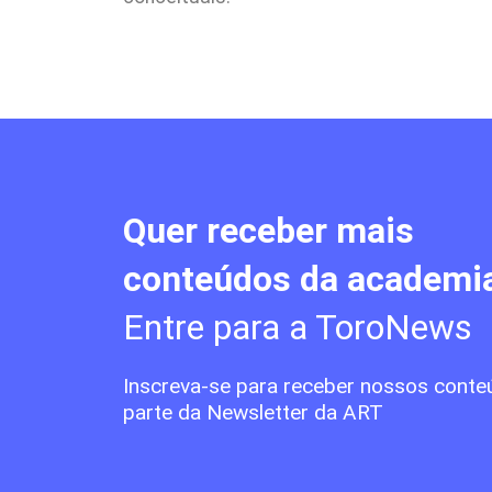
Quer receber mais
conteúdos da academi
Entre para a ToroNews
Inscreva-se para receber nossos conte
parte da Newsletter da ART