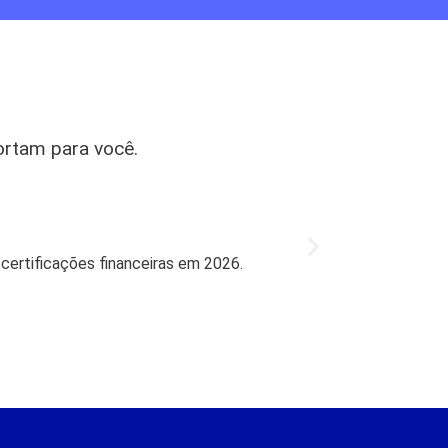
ortam para você.
Mercado
Bradesco l
 certificações financeiras em 2026.
Bradesco retorn
27 de jul de 