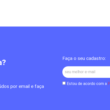
Faça o seu cadastro:
a?
Estou de acordo com a
P
údos por email e faça