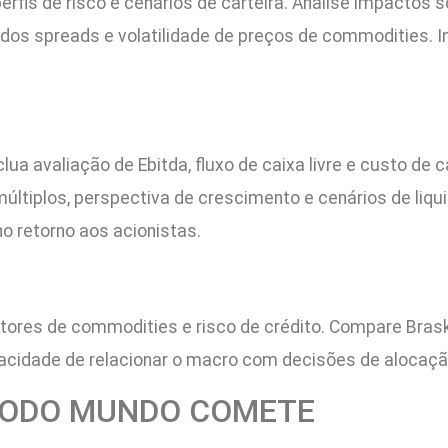
erfis de risco e cenários de carteira. Analise impactos 
 dos spreads e volatilidade de preços de commodities. In
clua avaliação de Ebitda, fluxo de caixa livre e custo de
e múltiplos, perspectiva de crescimento e cenários de li
no retorno aos acionistas.
ores de commodities e risco de crédito. Compare Braske
acidade de relacionar o macro com decisões de alocaçã
 TODO MUNDO COMETE