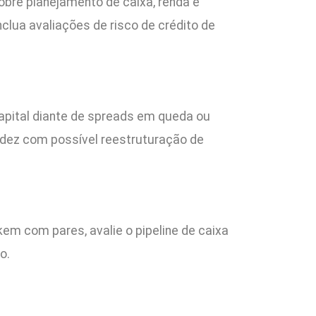
sobre planejamento de caixa, renda e
clua avaliações de risco de crédito de
 capital diante de spreads em queda ou
quidez com possível reestruturação de
m com pares, avalie o pipeline de caixa
o.