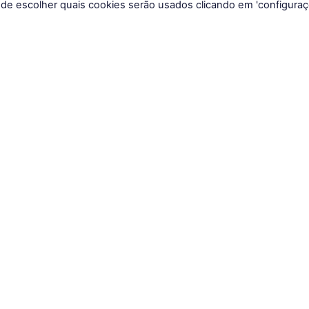
ode escolher quais cookies serão usados clicando em 'configuraç
tucional
Cursos para Certificaçõ
 do Aluno
Curso AI Ancord
 Conosco
Curso CFP®
CNPI
e a Academia Rafael Toro
Todos os cursos
os de Uso