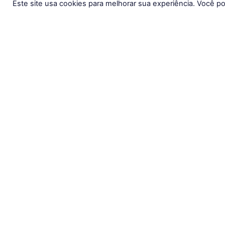
Este site usa cookies para melhorar sua experiência. Você p
Insti
Baixe o nosso aplicativo e
estude em qualquer lugar!
Área
Fale
FAQ
Sobr
Term