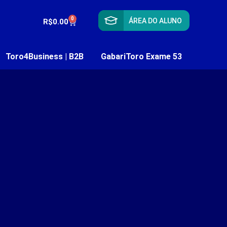
0
ÁREA DO ALUNO
R$
0.00
Toro4Business | B2B
GabariToro Exame 53