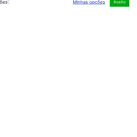
ões'.
Minhas opções
Aceito
es
Simulados Gratuitos
CFA
CPA
C PRO-I
AI Ancord
CFP®