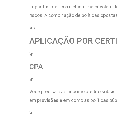
Impactos práticos incluem maior volatili
riscos. A combinação de políticas opostas
\n\n
APLICAÇÃO POR CERT
\n
CPA
\n
Você precisa avaliar como crédito subsidi
em
provisões
e em como as políticas púb
\n