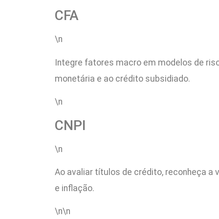
CFA
\n
Integre fatores macro em modelos de risco 
monetária e ao crédito subsidiado.
\n
CNPI
\n
Ao avaliar títulos de crédito, reconheça 
e inflação.
\n\n