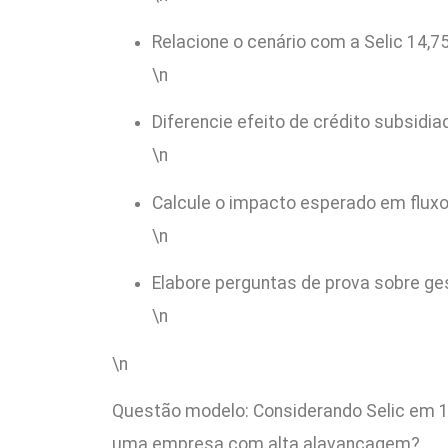
Relacione o cenário com a Selic 14,
\n
Diferencie efeito de crédito subsidi
\n
Calcule o impacto esperado em fluxos
\n
Elabore perguntas de prova sobre ges
\n
\n
Questão modelo: Considerando Selic em 14
uma empresa com alta alavancagem?