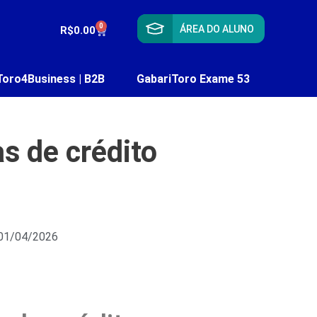
0
ÁREA DO ALUNO
R$
0.00
Toro4Business | B2B
GabariToro Exame 53
s de crédito
 01/04/2026