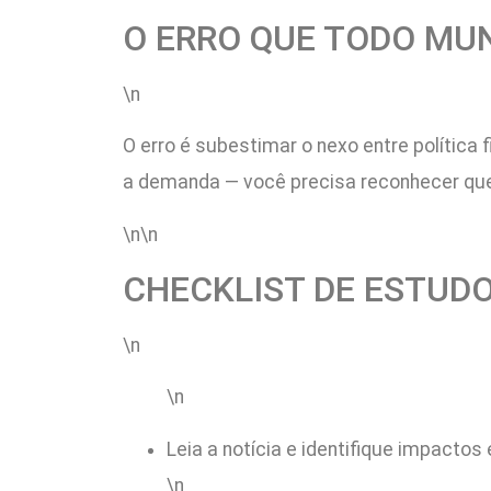
O ERRO QUE TODO MU
\n
O erro é subestimar o nexo entre política
a demanda — você precisa reconhecer que 
\n\n
CHECKLIST DE ESTUD
\n
\n
Leia a notícia e identifique impactos
\n