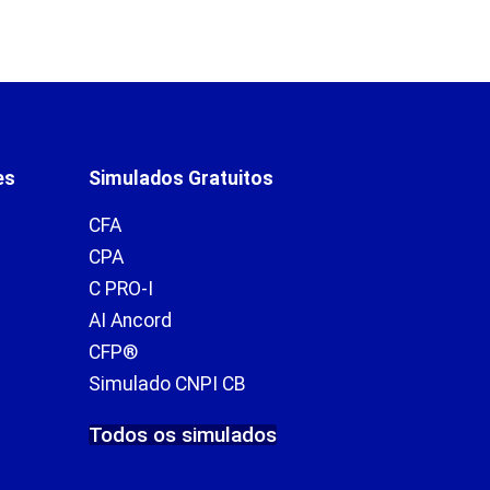
es
Simulados Gratuitos
CFA
CPA
C PRO-I
AI Ancord
CFP®
Simulado CNPI CB
Todos os simulados