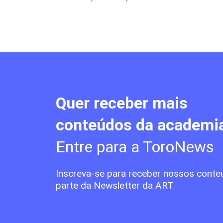
Quer receber mais
conteúdos da academi
Entre para a ToroNews
Inscreva-se para receber nossos conte
parte da Newsletter da ART