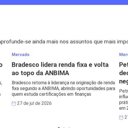
aprofunde-se ainda mais nos assuntos que mais imp
Mercado
Mer
o
Bradesco lidera renda fixa e volta
Pe
ao topo da ANBIMA
de
ne
,
Bradesco retorna à liderança na originação de renda
fixa segundo a ANBIMA, abrindo oportunidades para
Petr
m
quem estuda certificações em finanças
infl
prát
27 de jul de 2026
em 
2