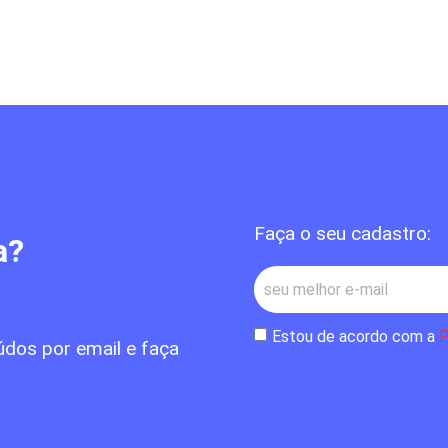
Faça o seu cadastro:
a?
Estou de acordo com a
P
údos por email e faça