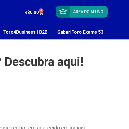
0
ÁREA DO ALUNO
R$
0.00
Toro4Business | B2B
GabariToro Exame 53
? Descubra aqui!
 Esse termo tem aparecido em jornais,