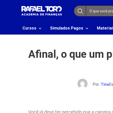
Cursos
Simulados Pagos
Materiai
Afinal, o que um p
Por:
Tina
Es
Você já deve ter percebido que a carreira