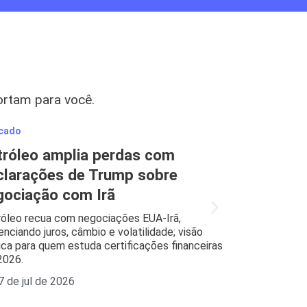
ortam para você.
cado
Mercado
tróleo amplia perdas com
BBI apont
clarações de Trump sobre
e oportun
gociação com Irã
Bradesco BBI a
abrindo oport
óleo recua com negociações EUA-Irã,
bolsa. Guia ráp
uenciando juros, câmbio e volatilidade; visão
ica para quem estuda certificações financeiras
23 de jul d
2026.
7 de jul de 2026