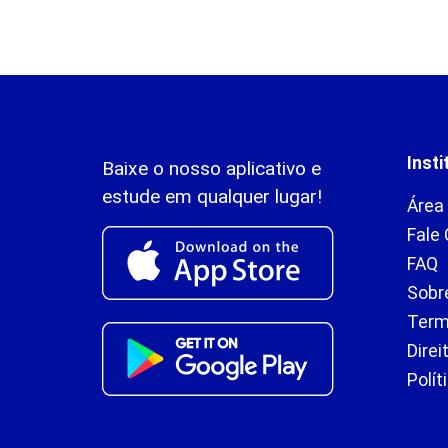
Insti
Baixe o nosso aplicativo e
estude em qualquer lugar!
Área
Fale
FAQ
Sobr
Term
Direi
Polít