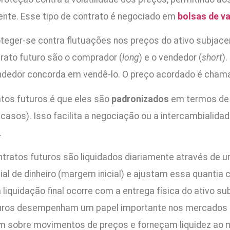
nte. Esse tipo de contrato é negociado em
bolsas de v
oteger-se contra flutuações nos preços do ativo subja
trato futuro são o comprador (
long
) e o vendedor (
short
)
endedor concorda em vendê-lo. O preço acordado é chama
tos futuros é que eles são
padronizados
em termos de 
 casos). Isso facilita a negociação ou a intercambialid
.
contratos futuros são liquidados diariamente através 
al de dinheiro (margem inicial) e ajustam essa quantia
 liquidação final ocorre com a entrega física do ativo 
uros desempenham um papel importante nos mercados fi
em sobre movimentos de preços e forneçam liquidez ao m