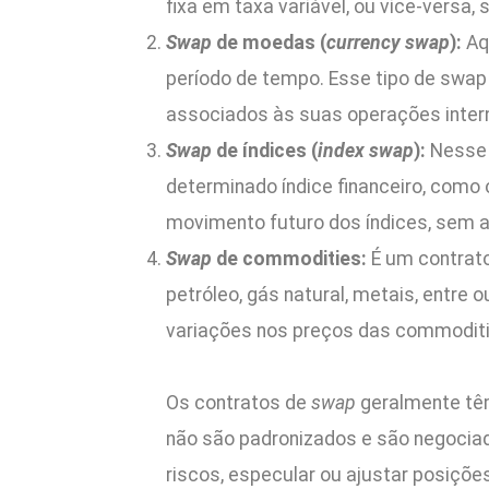
fixa em taxa variável, ou vice-versa,
Swap
de moedas (
currency swap
):
Aq
período de tempo. Esse tipo de swap
associados às suas operações intern
Swap
de índices (
index swap
):
Nesse 
determinado índice financeiro, como
movimento futuro dos índices, sem a
Swap
de commodities:
É um contrat
petróleo, gás natural, metais, entre
variações nos preços das commoditi
Os contratos de
swap
geralmente tê
não são padronizados e são negociad
riscos, especular ou ajustar posiçõe