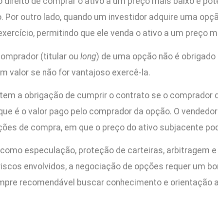
o direito de comprar o ativo a um preço mais baixo e po
. Por outro lado, quando um investidor adquire uma opçã
xercício, permitindo que ele venda o ativo a um preço ma
comprador (titular ou
long
) de uma opção não é obrigado a
m valor se não for vantajoso exercê-la.
 tem a obrigação de cumprir o contrato se o comprador d
 que é o valor pago pelo comprador da opção. O vended
ções de compra, em que o preço do ativo subjacente pod
 como especulação, proteção de carteiras, arbitragem 
 riscos envolvidos, a negociação de opções requer um 
sempre recomendável buscar conhecimento e orientação 