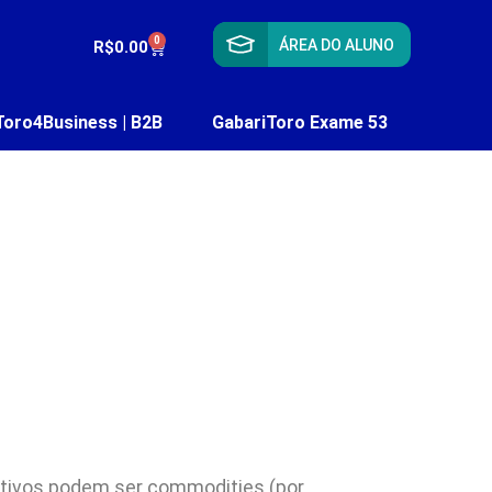
0
ÁREA DO ALUNO
R$
0.00
Toro4Business | B2B
GabariToro Exame 53
 ativos podem ser commodities (por