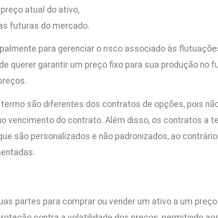
reço atual do ativo,
as futuras do mercado.
ipalmente para gerenciar o risco associado às flutuaçõe
 querer garantir um preço fixo para sua produção no fu
preços.
 termo são diferentes dos contratos de opções, pois não
 no vencimento do contrato. Além disso, os contratos a
a que são personalizados e não padronizados, ao contrári
mentadas.
duas partes para comprar ou vender um ativo a um preço
roteção contra a volatilidade dos preços, permitindo ao