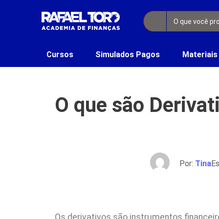
Cursos
Simulados Pagos
Materiais
O que são Derivat
Por:
Tina
Es
Os derivativos são instrumentos financei