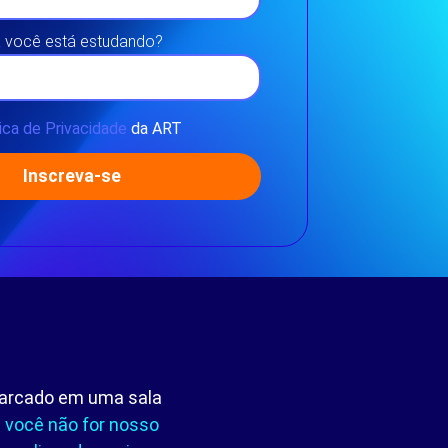
 você está estudando?
ica de Privacidade
da ART
Inscreva-se
 marcado em uma sala
 você não for nosso